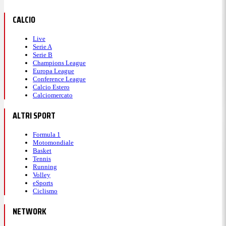
CALCIO
Live
Serie A
Serie B
Champions League
Europa League
Conference League
Calcio Estero
Calciomercato
ALTRI SPORT
Formula 1
Motomondiale
Basket
Tennis
Running
Volley
eSports
Ciclismo
NETWORK