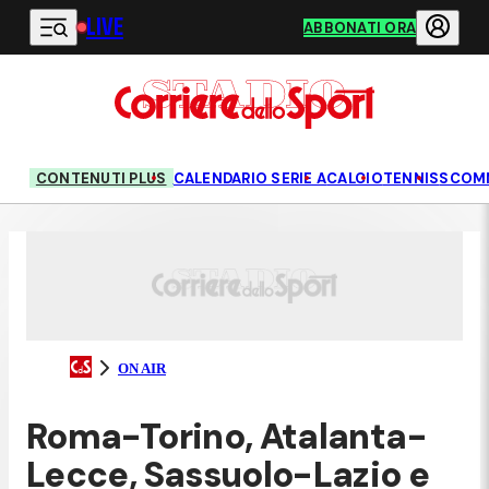
LIVE
Vai al contenuto principale
ABBONATI ORA
CONTENUTI PLUS
CALENDARIO SERIE A
CALCIO
TENNIS
SCOM
ON AIR
Roma-Torino, Atalanta-
Lecce, Sassuolo-Lazio e