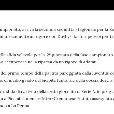
ampionato, arriva la seconda sconfitta stagionale per la Ro
 clamorosamente un rigore con Dovbyk, fatto ripetere per tre
nella sfida valevole per la 2ª giornata della fase campionato
ano recuperare nella ripresa da un rigore di Adamu.
del primo tempo della partita pareggiata dalla Juventus cont
e di medio grado del bicipite femorale della coscia destra.
n, sfida di cartello della sesta giornata di Serie A, in pr
ata a Piccinini, mentre Inter-Cremonese è stata assegnata 
noa a La Penna.