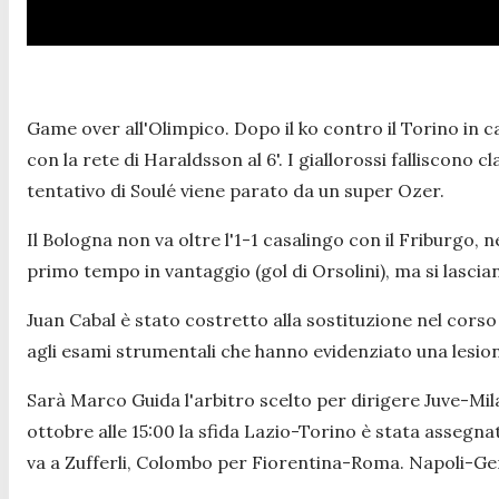
Game over all'Olimpico. Dopo il ko contro il Torino in c
con la rete di Haraldsson al 6'. I giallorossi falliscono
tentativo di Soulé viene parato da un super Ozer.
Il Bologna non va oltre l'1-1 casalingo con il Friburgo, 
primo tempo in vantaggio (gol di Orsolini), ma si lasci
Juan Cabal è stato costretto alla sostituzione nel corso 
agli esami strumentali che hanno evidenziato una lesion
Sarà Marco Guida l'arbitro scelto per dirigere Juve-Mila
ottobre alle 15:00 la sfida Lazio-Torino è stata assegn
va a Zufferli, Colombo per Fiorentina-Roma. Napoli-Ge