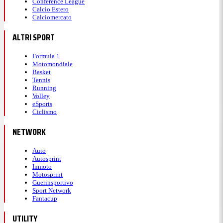
Conference League
Calcio Estero
Calciomercato
ALTRI SPORT
Formula 1
Motomondiale
Basket
Tennis
Running
Volley
eSports
Ciclismo
NETWORK
Auto
Autosprint
Inmoto
Motosprint
Guerinsportivo
Sport Network
Fantacup
UTILITY