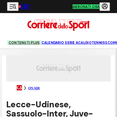
LIVE
Vai al contenuto principale
ABBONATI ORA
CONTENUTI PLUS
CALENDARIO SERIE A
CALCIO
TENNIS
SCOM
ON AIR
Lecce-Udinese,
Sassuolo-Inter, Juve-