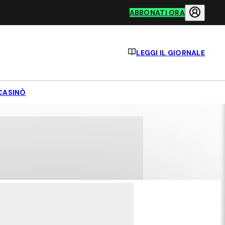
ABBONATI ORA
LEGGI IL GIORNALE
CASINÒ