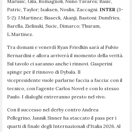
Marusic, Gila, Romagnoli, Nuno Tavares; Basic,
Patric, Taylor; Isaksen, Noslin, Zaccagni.
INTER
(3-
5-2): J.Martinez; Bisseck, Akanji, Bastoni; Dumfries,
Barella, Zielinski, Sucic, Dimarco; Thuram,
L.Martinez.
Tra domani e venerdì Ryan Friedkin sarà al Fulvio
Bernardini e allora arriverà il momento della verità.
Sul tavolo ci saranno anche i rinnovi. Gasperini
spinge per il rinnovo di Dybala. Il
vicepresidente vuole parlarne faccia a faccia: con il
tecnico, con l’agente Carlos Novel e con lo stesso
Paulo. I dialoghi entreranno presto nel vivo.
Con il successo nel derby contro Andrea
Pellegrino, Jannik Sinner ha staccato il pass per i
quarti di finale degli Internazionali d'Italia 2026. Al