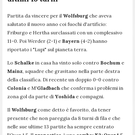
Partita da vincere per il
Wolfsburg
che aveva
salutato il nuovo anno coi fuochi d'artificio:
Friburgo e Hertha surclassati con un complessivo
11-0. Poi Werder (2-1) e
Bayern
(4-2) hanno
riportato i "Lupi" sul pianeta terra.
Lo
Schalke
in casa ha vinto solo contro
Bochum
e
Mainz
, squadre che gravitano nella parte destra
della classifica. Di recente un doppio 0-0 contro
Colonia
e M'
Gladbach
che conferma i problemi in
zona gol da parte di
Yoshida
e compagni.
Il
Wolfsburg
come detto è favorito, da tener
presente che non pareggia da 8 turni di fila e che
nelle sue ultime 13 partite ha sempre centrato
l'Over 1,5. Il
pronostico
è una
combo: X2+Over 1,5
,