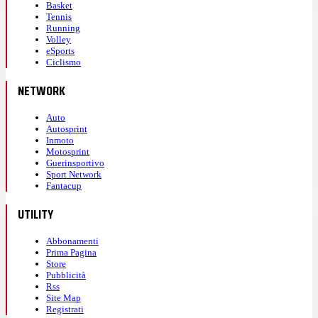
Basket
Tennis
Running
Volley
eSports
Ciclismo
NETWORK
Auto
Autosprint
Inmoto
Motosprint
Guerinsportivo
Sport Network
Fantacup
UTILITY
Abbonamenti
Prima Pagina
Store
Pubblicità
Rss
Site Map
Registrati