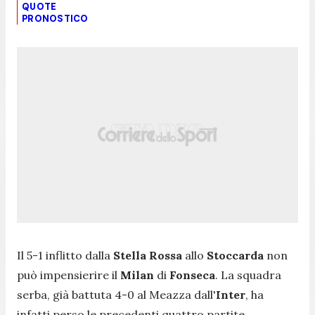
QUOTE
PRONOSTICO
Il 5-1 inflitto dalla
Stella Rossa
allo
Stoccarda
non
può impensierire il
Milan
di
Fonseca
. La squadra
serba, già battuta 4-0 al Meazza dall'
Inter
, ha
infatti perso le precedenti quattro partite,