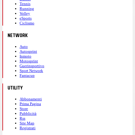
Tennis
Running
Volley
eSports
Ciclismo
NETWORK
Auto
Autosprint
Inmoto
Motosprint
Guerinsportivo
Sport Network
Fantacup
UTILITY
Abbonamenti
Prima Pagina
Store
Pubblicità
Rss
Site Map
Registrati