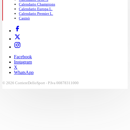
Calendario Champions
Calendario Europa L.
Calendario Premier L.
Casinò
Facebook
Instagram
X
WhatsApp
© 2026 CorriereDelloSport - P.Iva 00878311000