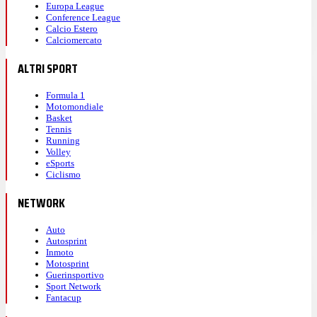
Europa League
Conference League
Calcio Estero
Calciomercato
ALTRI SPORT
Formula 1
Motomondiale
Basket
Tennis
Running
Volley
eSports
Ciclismo
NETWORK
Auto
Autosprint
Inmoto
Motosprint
Guerinsportivo
Sport Network
Fantacup