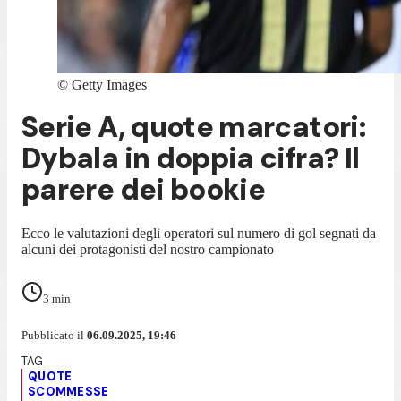
©
Getty Images
Serie A, quote marcatori:
Dybala in doppia cifra? Il
parere dei bookie
Ecco le valutazioni degli operatori sul numero di gol segnati da
alcuni dei protagonisti del nostro campionato
3
min
Pubblicato il
06.09.2025, 19:46
QUOTE
SCOMMESSE