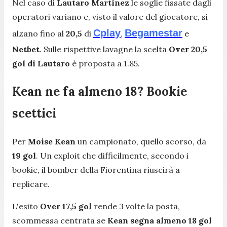
Nel caso di
Lautaro Martinez
le soglie fissate dagli
operatori variano e, visto il valore del giocatore, si
Cplay
Begamestar
alzano fino al
20,5
di
,
e
Netbet
. Sulle rispettive lavagne la scelta
Over 20,5
gol di Lautaro
è proposta a 1.85.
Kean ne fa almeno 18? Bookie
scettici
Per
Moise Kean
un campionato, quello scorso, da
19 gol
. Un exploit che difficilmente, secondo i
bookie, il bomber della Fiorentina riuscirà a
replicare.
L'esito
Over 17,5 gol
rende 3 volte la posta,
scommessa centrata se
Kean
segna almeno 18 gol