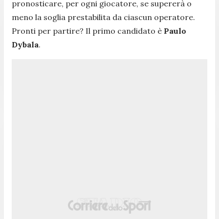
pronosticare, per ogni giocatore, se supererà o
meno la soglia prestabilita da ciascun operatore.
Pronti per partire? Il primo candidato è
Paulo
Dybala
.