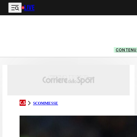
LIVE
Vai al contenuto principale
CONTENUT
SCOMMESSE