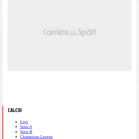
CALCIO
Live
Serie A
Serie B
Champions League