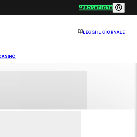
ABBONATI ORA
LEGGI IL GIORNALE
CASINÒ