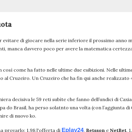
uota
er evitare di giocare nella serie inferiore il prossimo anno 
nti, manca davvero poco per avere la matematica certezza 
ch così come ha fatto nelle ultime due esibizioni. Nelle ulti
o al Cruzeiro. Un Cruzeiro che ha fin qui anche realizzato 
iera decisiva le 59 reti subìte che fanno dell’undici di Cax
pa do Brasil, ha perso solatnto una volta (con l’aggiunta di 
ire di nuovo ko.
Eplay24
 provarlo: 1.98 l'offerta di
,
Betsson
e
NetBet
, 