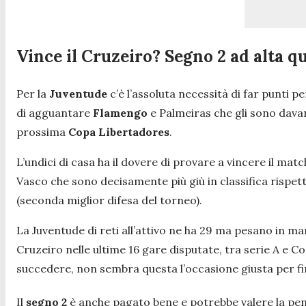
Vince il Cruzeiro? Segno 2 ad alta q
Per la
Juventude
c’è l’assoluta necessità di far punti p
di agguantare
Flamengo
e Palmeiras che gli sono dava
prossima
Copa Libertadores
.
L’undici di casa ha il dovere di provare a vincere il mat
Vasco che sono decisamente più giù in classifica rispett
(seconda miglior difesa del torneo).
La Juventude di reti all’attivo ne ha 29 ma pesano in man
Cruzeiro nelle ultime 16 gare disputate, tra serie A e Co
succedere, non sembra questa l’occasione giusta per fin
Il
segno 2
è anche pagato bene e potrebbe valere la pena