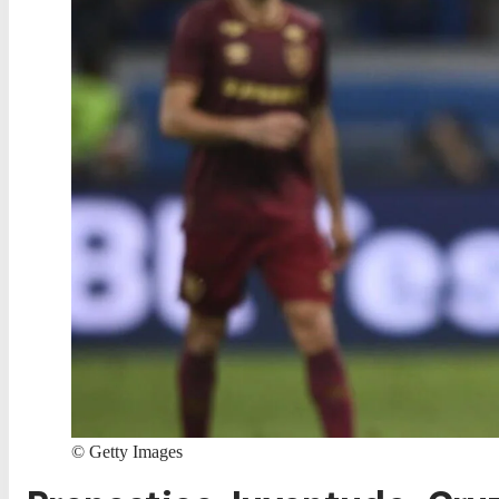
©
Getty Images