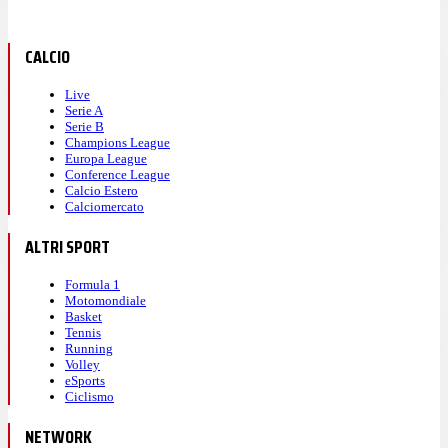
CALCIO
Live
Serie A
Serie B
Champions League
Europa League
Conference League
Calcio Estero
Calciomercato
ALTRI SPORT
Formula 1
Motomondiale
Basket
Tennis
Running
Volley
eSports
Ciclismo
NETWORK