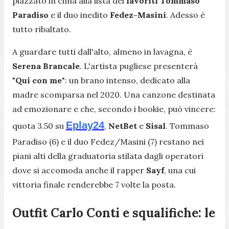
piazzato in cima alla lista dei
favoriti
Tommaso
Paradiso
e il duo inedito
Fedez-Masini
. Adesso è
tutto ribaltato.
A guardare tutti dall'alto, almeno in lavagna, è
Serena Brancale
. L'artista pugliese presenterà
"
Qui con me
": un brano intenso, dedicato alla
madre scomparsa nel 2020. Una canzone destinata
ad emozionare e che, secondo i bookie, può vincere:
Eplay24
quota 3.50 su
,
NetBet
e
Sisal
. Tommaso
Paradiso (6) e il duo Fedez/Masini (7) restano nei
piani alti della graduatoria stilata dagli operatori
dove si accomoda anche il rapper
Sayf
, una cui
vittoria finale renderebbe 7 volte la posta.
Outfit Carlo Conti e squalifiche: le