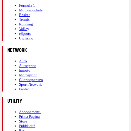
Formula 1
Motomondiale
Basket
Tennis
Running
Volley
eSports
Ciclismo
NETWORK
Auto
Autosprint
Inmoto
Motosprint
Guerinsportivo
Sport Network
Fantacup
UTILITY
Abbonamenti
Prima Pagina
Store
Pubblicità
Rss