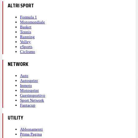
ALTRI SPORT
Formula 1
Motomondiale
Basket
Tennis
Running
Volley
eSports
Ciclismo
NETWORK
Auto
Autosprint
Inmoto
Motosprint
Guerinsportivo
Sport Network
Fantacup
UTILITY
Abbonamenti
Prima Pagina