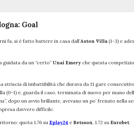
logna: Goal
ni fa, si è fatto battere in casa dall’
Aston Villa
(1-3) e ade
a guidata da un “certo”
Unai Emery
che questa competizione 
 striscia di imbattibilità che durava da 11 gare consecutive (
lla (0-1) e, guarda il caso, terminata di nuovo per mano de
llans”, dopo un avvio brillante, avevano un po’ frenato nell
mpresa davvero difficile.
ritorno: quota 1.76 su
Eplay24
e
Betsson
, 1.72 su
Eurobet
.