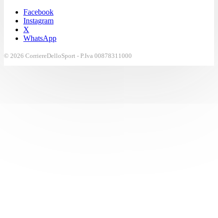
Facebook
Instagram
X
WhatsApp
© 2026 CorriereDelloSport - P.Iva 00878311000