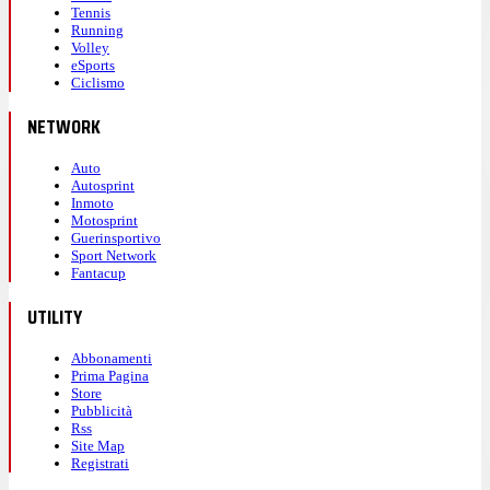
Tennis
Running
Volley
eSports
Ciclismo
NETWORK
Auto
Autosprint
Inmoto
Motosprint
Guerinsportivo
Sport Network
Fantacup
UTILITY
Abbonamenti
Prima Pagina
Store
Pubblicità
Rss
Site Map
Registrati