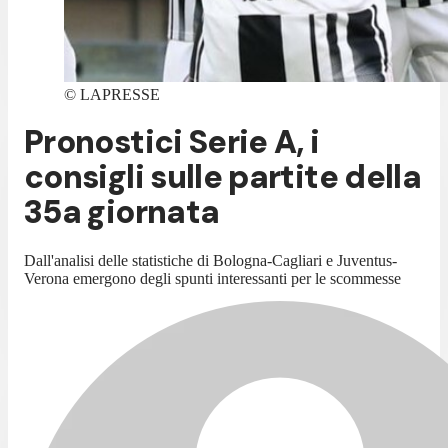
©
LAPRESSE
Pronostici Serie A, i
consigli sulle partite della
35a giornata
Dall'analisi delle statistiche di Bologna-Cagliari e Juventus-
Verona emergono degli spunti interessanti per le scommesse