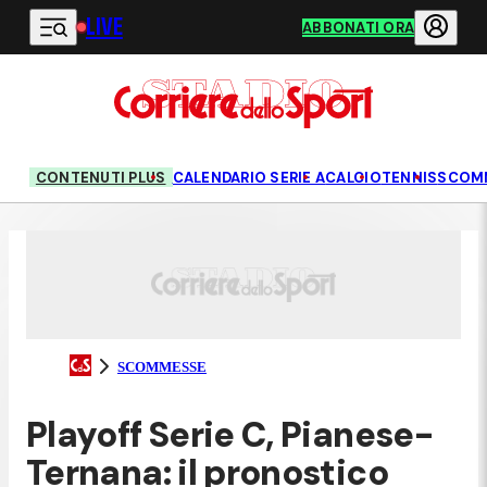
LIVE
Vai al contenuto principale
ABBONATI ORA
CONTENUTI PLUS
CALENDARIO SERIE A
CALCIO
TENNIS
SCOM
SCOMMESSE
Playoff Serie C, Pianese-
Ternana: il pronostico