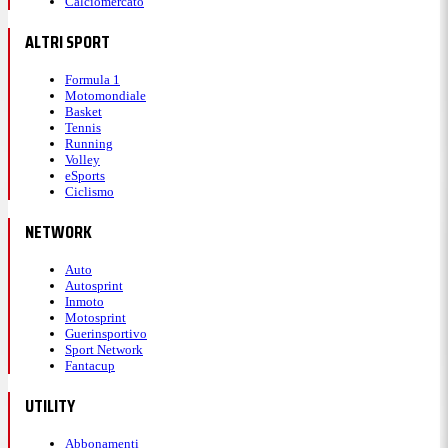
Calciomercato
ALTRI SPORT
Formula 1
Motomondiale
Basket
Tennis
Running
Volley
eSports
Ciclismo
NETWORK
Auto
Autosprint
Inmoto
Motosprint
Guerinsportivo
Sport Network
Fantacup
UTILITY
Abbonamenti