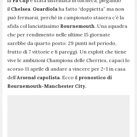
la
Fa Cup
è stata sistemata in bacheca, piegando
il
Chelsea
.
Guardiola
ha fatto “doppietta” ma non
può fermarsi, perchè in campionato stasera c’è la
sfida col lanciatissimo
Bournemouth
. Una squadra
che per rendimento nelle ultime 15 giornate
sarebbe da quarto posto: 29 punti nel periodo,
frutto di 7 vittorie e 8 pareggi. Un exploit che tiene
vive le ambizioni Champions delle Cherries, capaci lo
scorso 11 aprile di andare a vincere per 2-1 in casa
dell’
Arsenal capolista
. Ecco il
pronostico di
Bournemouth-Manchester City.