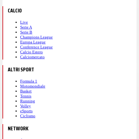
CALCIO
Live
Serie A
Serie B
Champions League
Europa League
Conference League
Calcio Estero
Calciomercato
ALTRI SPORT
Formula 1
Motomondiale
Basket
Tennis
Running
Volley
eSports
Ciclismo
NETWORK