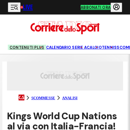
LIVE
Vai al contenuto principale
ABBONATI ORA
CONTENUTI PLUS
CALENDARIO SERIE A
CALCIO
TENNIS
SCOM
SCOMMESSE
ANALISI
Kings World Cup Nations
al via con Italia-Francia!