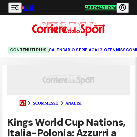
LIVE
Vai al contenuto principale
ABBONATI ORA
CONTENUTI PLUS
CALENDARIO SERIE A
CALCIO
TENNIS
SCOM
SCOMMESSE
ANALISI
Kings World Cup Nations,
Italia-Polonia: Azzurri a