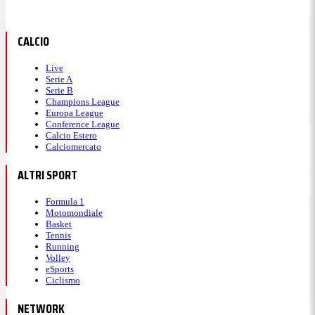
CALCIO
Live
Serie A
Serie B
Champions League
Europa League
Conference League
Calcio Estero
Calciomercato
ALTRI SPORT
Formula 1
Motomondiale
Basket
Tennis
Running
Volley
eSports
Ciclismo
NETWORK