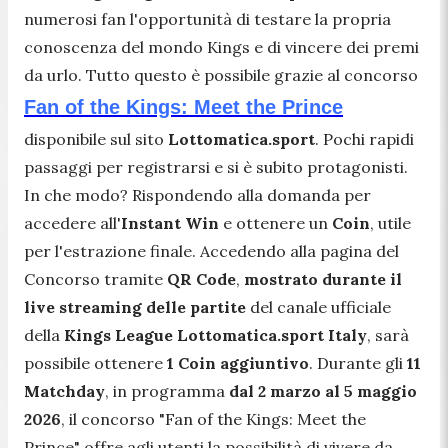
numerosi fan l'opportunità di testare la propria
conoscenza del mondo Kings e di vincere dei premi
da urlo. Tutto questo è possibile grazie al concorso
Fan of the Kings: Meet the Prince
disponibile sul sito
Lottomatica.sport
. Pochi rapidi
passaggi per registrarsi e si è subito protagonisti.
In che modo? Rispondendo alla domanda per
accedere all'
Instant Win
e ottenere un
Coin
, utile
per l'estrazione finale. Accedendo alla pagina del
Concorso tramite
QR Code
,
mostrato durante il
live streaming delle partite
del canale ufficiale
della
Kings League
Lottomatica.sport Italy
, sarà
possibile ottenere
1 Coin aggiuntivo
. Durante gli
11
Matchday
, in programma
dal 2 marzo al 5 maggio
2026
, il concorso "Fan of the Kings: Meet the
Prince" offre agli utenti la possibilità di vivere da