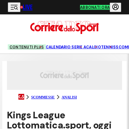
LIVE
Vai al contenuto principale
ABBONATI ORA
CONTENUTI PLUS
CALENDARIO SERIE A
CALCIO
TENNIS
SCOM
SCOMMESSE
ANALISI
Kings League
Lottomatica.sport, oggi