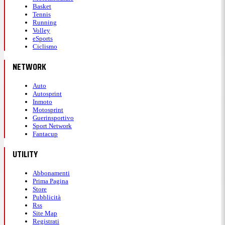
Basket
Tennis
Running
Volley
eSports
Ciclismo
NETWORK
Auto
Autosprint
Inmoto
Motosprint
Guerinsportivo
Sport Network
Fantacup
UTILITY
Abbonamenti
Prima Pagina
Store
Pubblicità
Rss
Site Map
Registrati