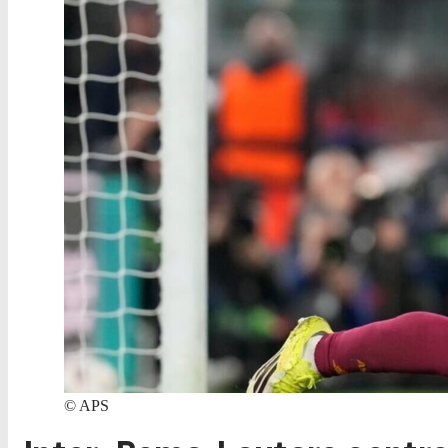
©
APS