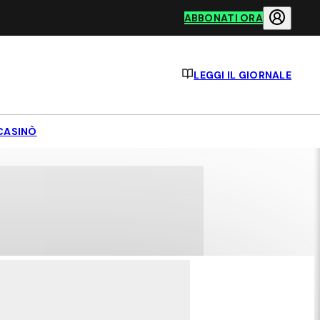
ABBONATI ORA
LEGGI IL GIORNALE
CASINÒ