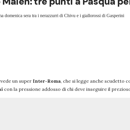
Malen: tre punti a Pasqua per
a domenica sera tra i nerazzurri di Chivu e i giallorossi di Gasperini
evede un super
Inter-Roma
, che si legge anche scudetto
ni
con la pressione addosso di chi deve inseguire il prezio