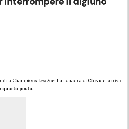
 interrompere il digiuno
 contro Champions League. La squadra di
Chivu
ci arriva
so
quarto posto
.