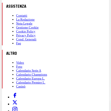
ASSISTENZA
Contatti
La Redazione
Nota Legale
Gestione Cookie
Cookie Policy
Privacy Policy
Cond. Generali
Faq
ALTRO
Video
Foto
Calendario Serie A
Calendario Champions
Calendario Europa L.
Calendario Premier L.
Casinò