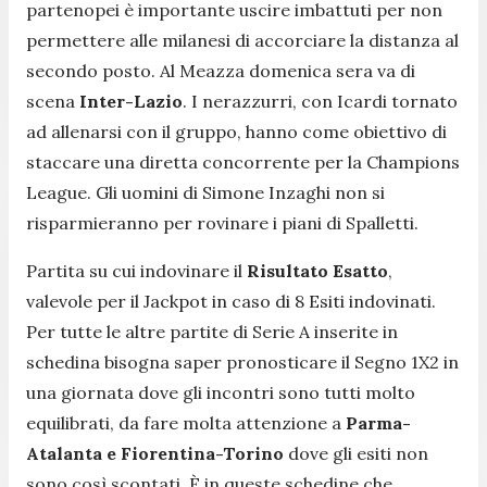
partenopei è importante uscire imbattuti per non
permettere alle milanesi di accorciare la distanza al
secondo posto. Al Meazza domenica sera va di
scena
Inter-Lazio
. I nerazzurri, con Icardi tornato
ad allenarsi con il gruppo, hanno come obiettivo di
staccare una diretta concorrente per la Champions
League. Gli uomini di Simone Inzaghi non si
risparmieranno per rovinare i piani di Spalletti.
Partita su cui indovinare il
Risultato Esatto
,
valevole per il Jackpot in caso di 8 Esiti indovinati.
Per tutte le altre partite di Serie A inserite in
schedina bisogna saper pronosticare il Segno 1X2 in
una giornata dove gli incontri sono tutti molto
equilibrati, da fare molta attenzione a
Parma-
Atalanta e Fiorentina-Torino
dove gli esiti non
sono così scontati. È in queste schedine che