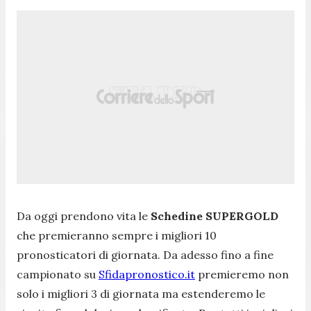
Da
oggi prendono vita le
Schedine SUPERGOLD
che premieranno sempre i migliori 10
pronosticatori di giornata. Da adesso fino a fine
campionato su
Sfidapronostico.it
premieremo non
solo i migliori 3 di giornata ma estenderemo le