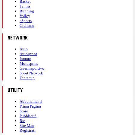
Basket
Tennis
Running
Volley
eSports
Ciclismo
NETWORK
Auto
Autosprint
Inmoto
Motosprint
Guerinsportivo
Sport Network
Fantacup
UTILITY
Abbonamenti
Prima Pagina
Store
Pubblicità
Rss
Site Map
Registrati