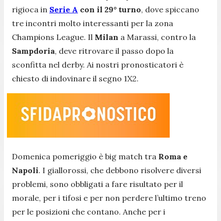
rigioca in
Serie A
con il 29° turno
, dove spiccano
tre incontri molto interessanti per la zona
Champions League. Il
Milan
a Marassi, contro la
Sampdoria
, deve ritrovare il passo dopo la
sconfitta nel derby. Ai nostri pronosticatori è
chiesto di indovinare il segno 1X2.
Domenica pomeriggio è big match tra
Roma e
Napoli
. I giallorossi, che debbono risolvere diversi
problemi, sono obbligati a fare risultato per il
morale, per i tifosi e per non perdere l’ultimo treno
per le posizioni che contano. Anche per i