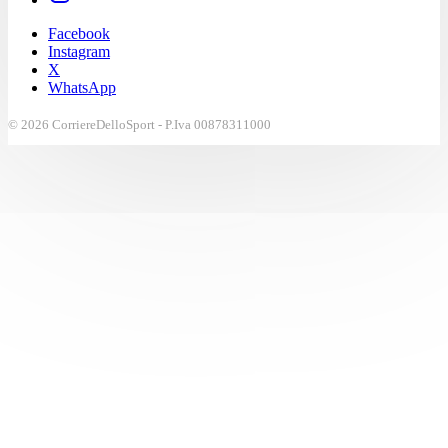
Facebook
Instagram
X
WhatsApp
© 2026 CorriereDelloSport - P.Iva 00878311000