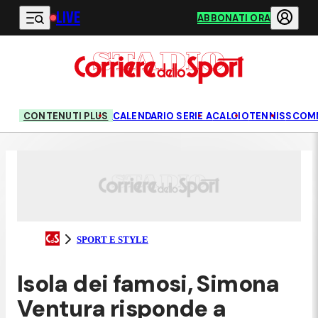
LIVE
Vai al contenuto principale
ABBONATI ORA
CONTENUTI PLUS
CALENDARIO SERIE A
CALCIO
TENNIS
SCOM
SPORT E STYLE
Isola dei famosi, Simona
Ventura risponde a