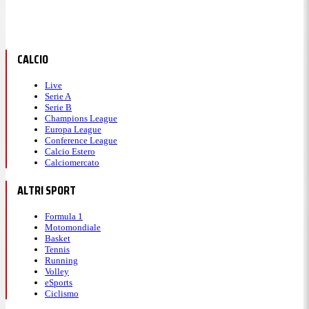
CALCIO
Live
Serie A
Serie B
Champions League
Europa League
Conference League
Calcio Estero
Calciomercato
ALTRI SPORT
Formula 1
Motomondiale
Basket
Tennis
Running
Volley
eSports
Ciclismo