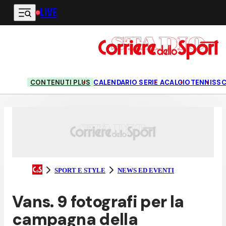
LIVE
Vai al contenuto principale
CONTENUTI PLUS
CALENDARIO SERIE A
CALCIO
TENNIS
S
SPORT E STYLE
NEWS ED EVENTI
Vans. 9 fotografi per la
campagna della