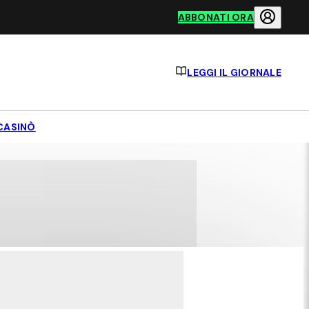
ABBONATI ORA
LEGGI IL GIORNALE
CASINÒ