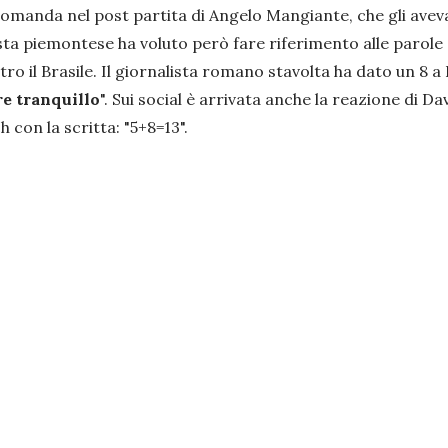
 domanda nel post partita di Angelo Mangiante, che gli aveva
ista piemontese ha voluto però fare riferimento alle parole 
 il Brasile. Il giornalista romano stavolta ha dato un 8 a B
e tranquillo
". Sui social è arrivata anche la reazione di D
 con la scritta: "5+8=13".