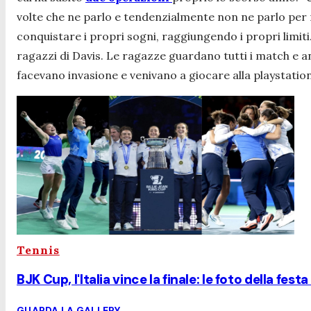
volte che ne parlo e tendenzialmente non ne parlo per n
conquistare i propri sogni, raggiungendo i propri limiti.
ragazzi di Davis. Le ragazze guardano tutti i match e an
facevano invasione e venivano a giocare alla playstation
Tennis
BJK Cup, l'Italia vince la finale: le foto della fes
GUARDA LA GALLERY