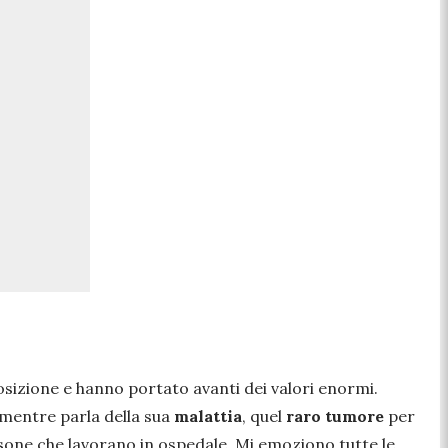
osizione e hanno portato avanti dei valori enormi.
 mentre parla della sua
malattia
, quel
raro
tumore
per
rsone che lavorano in ospedale. Mi emoziono tutte le