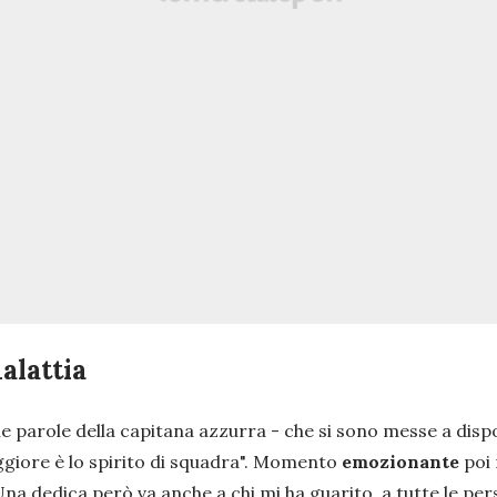
malattia
le parole della capitana azzurra -
che si sono messe a disp
iore è lo spirito di squadra".
Momento
emozionante
poi
na dedica però va anche a chi mi ha guarito, a tutte le pe