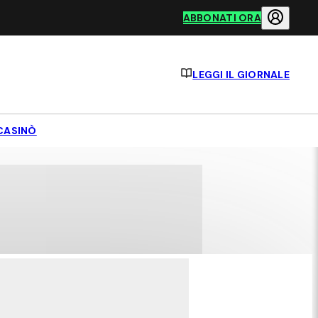
ABBONATI ORA
LEGGI IL GIORNALE
CASINÒ