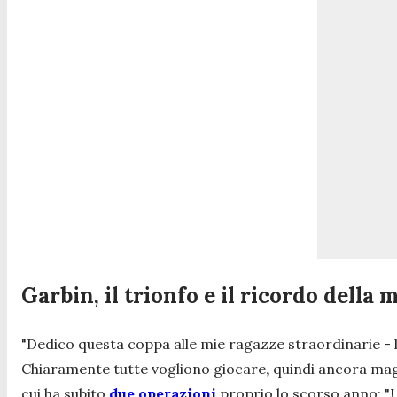
Garbin, il trionfo e il ricordo della 
"Dedico questa coppa alle mie ragazze straordinarie
- 
Chiaramente tutte vogliono giocare, quindi ancora magg
cui ha subito
due operazioni
proprio lo scorso anno: "
U