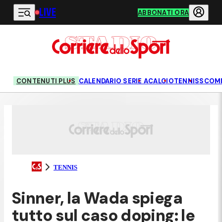
LIVE
Vai al contenuto principale
ABBONATI ORA
CONTENUTI PLUS
CALENDARIO SERIE A
CALCIO
TENNIS
SCOM
TENNIS
Sinner, la Wada spiega
tutto sul caso doping: le