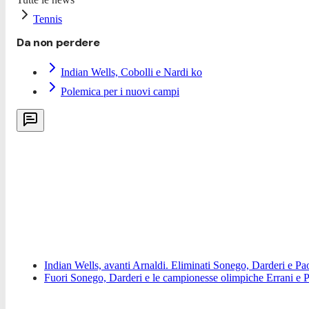
Tennis
Da non perdere
Indian Wells, Cobolli e Nardi ko
Polemica per i nuovi campi
Indian Wells, avanti Arnaldi. Eliminati Sonego, Darderi e Pao
Fuori Sonego, Darderi e le campionesse olimpiche Errani e P