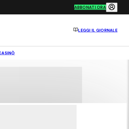
ABBONATI ORA
LEGGI IL GIORNALE
CASINÒ