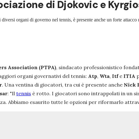
iazione di Djokovic e Kyrgios:
iversi organi di governo nel tennis, è presente anche un forte attacco n
ers Association (PTPA)
, sindacato professionistico fonda
aggiori organi governativi del tennis:
Atp
,
Wta
,
Itf
e
ITIA
p
r
. Una ventina di giocatori, tra cui è presente anche
Nick 
sar
: "
Il
tennis
è rotto. I giocatori sono intrappolati in un si
za. Abbiamo esaurito tutte le opzioni per riformarlo attrav