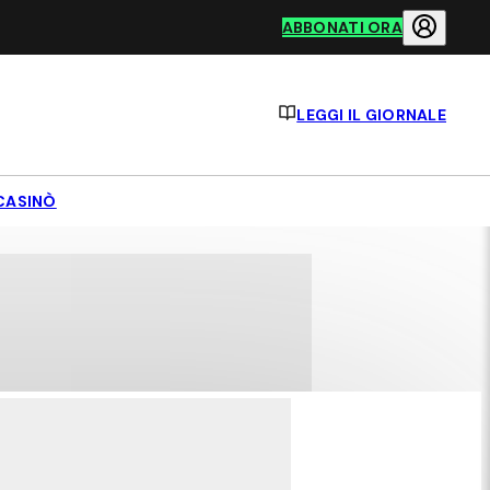
ABBONATI ORA
LEGGI IL GIORNALE
CASINÒ