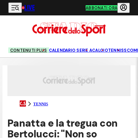
LIVE
Vai al contenuto principale
ABBONATI ORA
CONTENUTI PLUS
CALENDARIO SERIE A
CALCIO
TENNIS
SCOM
TENNIS
Panatta e la tregua con
Bertolucci: "Non so