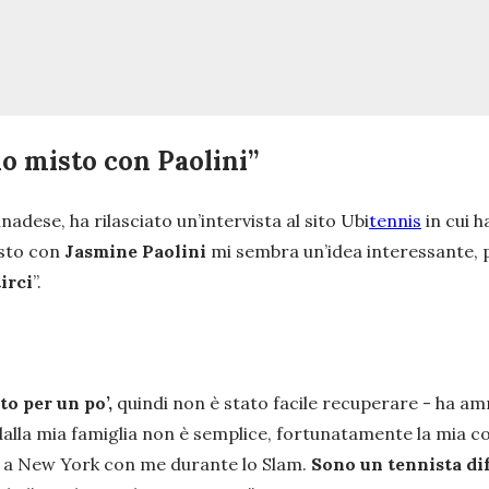
io misto con Paolini”
canadese, ha rilasciato un’intervista al sito Ubi
tennis
in cui h
isto con
Jasmine Paolini
mi sembra un’idea interessante,
irci
”.
o per un po’,
quindi non è stato facile recuperare
- ha am
 dalla mia famiglia non è semplice, fortunatamente la mia
o a New York con me durante lo Slam.
Sono un tennista dif