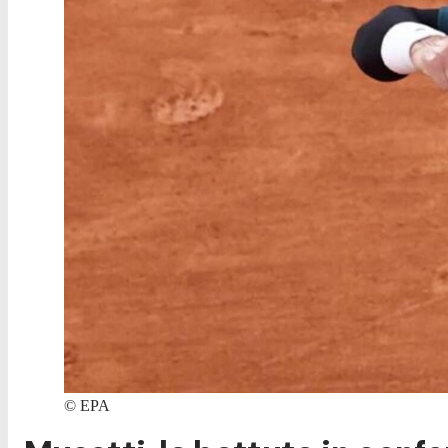
©
EPA