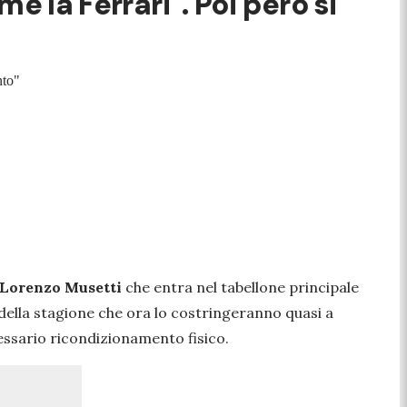
e la Ferrari". Poi però si
nto"
Lorenzo Musetti
che entra nel tabellone principale
e della stagione che ora lo costringeranno quasi a
cessario ricondizionamento fisico.