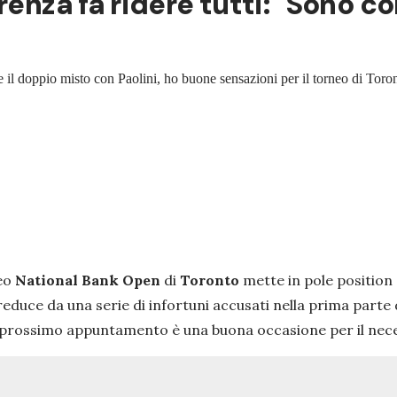
enza fa ridere tutti: "Sono com
e il doppio misto con Paolini, ho buone sensazioni per il torneo di Toro
eo
National Bank Open
di
Toronto
mette in pole position
è reduce da una serie di infortuni accusati nella prima part
e il prossimo appuntamento è una buona occasione per il ne