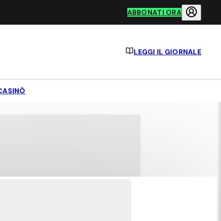
ABBONATI ORA
LEGGI IL GIORNALE
CASINÒ