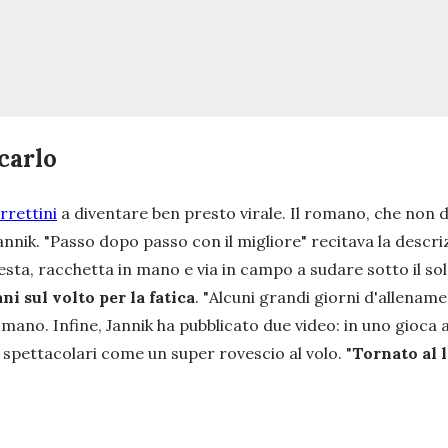
carlo
rrettini
a diventare ben presto virale. Il romano, che non d
nnik. "
Passo dopo passo con il migliore
" recitava la descr
testa, racchetta in mano e via in campo a sudare sotto il so
ni sul volto per la fatica
. "
Alcuni grandi giorni d'allenam
mano. Infine, Jannik ha pubblicato due video: in uno gioca 
spettacolari come un super rovescio al volo. "
Tornato al 