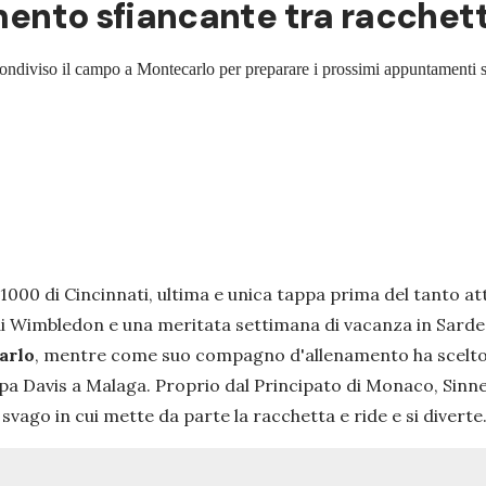
namento sfiancante tra racchet
ondiviso il campo a Montecarlo per preparare i prossimi appuntamenti s
1000 di Cincinnati, ultima e unica tappa prima del tanto a
di Wimbledon e una meritata settimana di vacanza in Sard
arlo
, mentre come suo compagno d'allenamento ha scelto
 Davis a Malaga. Proprio dal Principato di Monaco, Sinner h
vago in cui mette da parte la racchetta e ride e si diverte