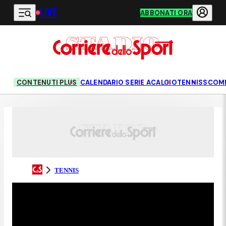
LIVE
Vai al contenuto principale
ABBONATI ORA
CONTENUTI PLUS
CALENDARIO SERIE A
CALCIO
TENNIS
SCOM
TENNIS