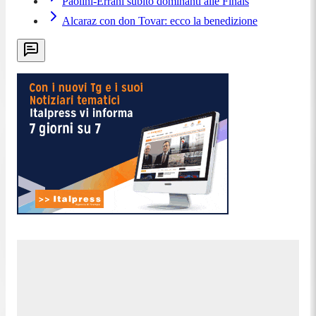
Paolini-Errani subito dominanti alle Finals
Alcaraz con don Tovar: ecco la benedizione