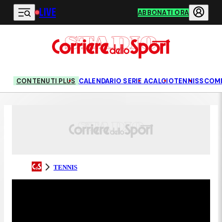
LIVE
Vai al contenuto principale
ABBONATI ORA
CONTENUTI PLUS
CALENDARIO SERIE A
CALCIO
TENNIS
SCOM
TENNIS