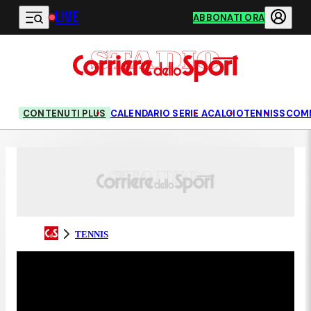
LIVE
Vai al contenuto principale
ABBONATI ORA
CONTENUTI PLUS
CALENDARIO SERIE A
CALCIO
TENNIS
SCOM
TENNIS