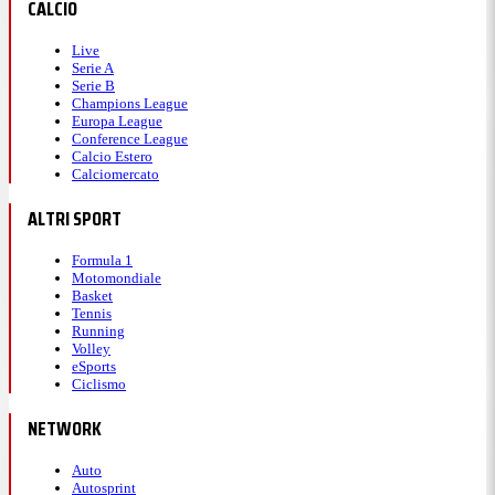
CALCIO
Live
Serie A
Serie B
Champions League
Europa League
Conference League
Calcio Estero
Calciomercato
ALTRI SPORT
Formula 1
Motomondiale
Basket
Tennis
Running
Volley
eSports
Ciclismo
NETWORK
Auto
Autosprint