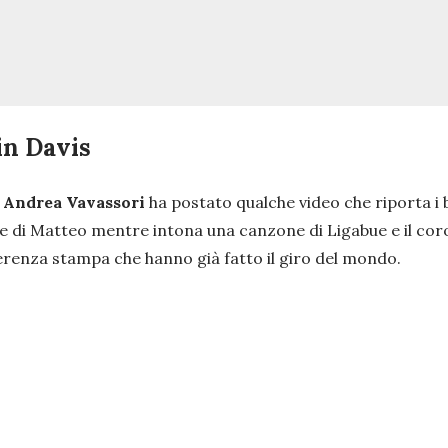
 in Davis
l
Andrea Vavassori
ha postato qualche video che riporta i b
aoke di Matteo mentre intona una canzone di Ligabue e il coro
nferenza stampa che hanno già fatto il giro del mondo.