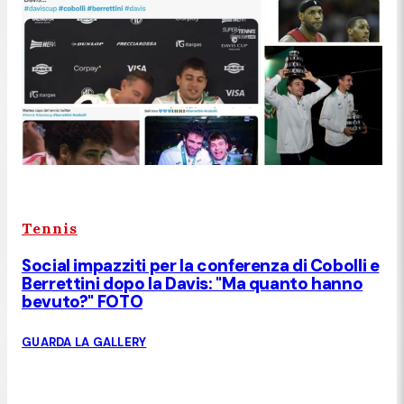
Tennis
Social impazziti per la conferenza di Cobolli e
Berrettini dopo la Davis: "Ma quanto hanno
bevuto?" FOTO
GUARDA LA GALLERY