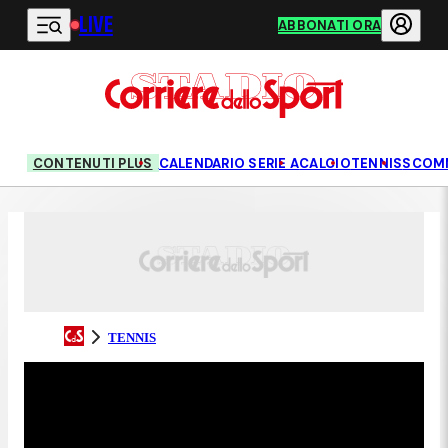
LIVE
Vai al contenuto principale
ABBONATI ORA
CONTENUTI PLUS
CALENDARIO SERIE A
CALCIO
TENNIS
SCOM
TENNIS