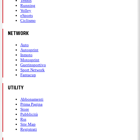
Tennis
Running
Volley
eSports
Ciclismo
NETWORK
Auto
Autosprint
Inmoto
Motosprint
Guerinsportivo
Sport Network
Fantacup
UTILITY
Abbonamenti
Prima Pagina
Store
Pubblicità
Rss
Site Map
Registrati