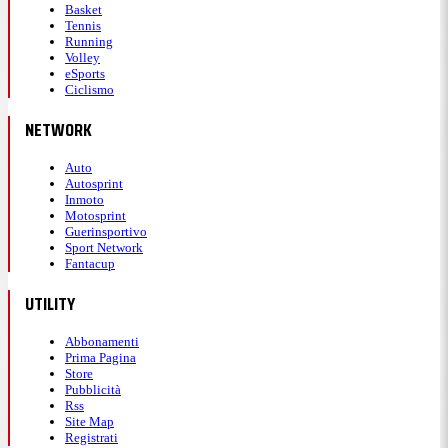
Basket
Tennis
Running
Volley
eSports
Ciclismo
NETWORK
Auto
Autosprint
Inmoto
Motosprint
Guerinsportivo
Sport Network
Fantacup
UTILITY
Abbonamenti
Prima Pagina
Store
Pubblicità
Rss
Site Map
Registrati