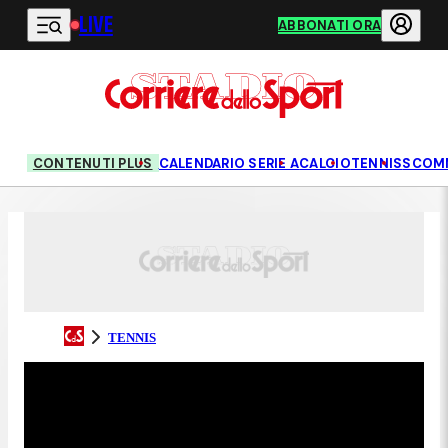
LIVE
Vai al contenuto principale
ABBONATI ORA
CONTENUTI PLUS
CALENDARIO SERIE A
CALCIO
TENNIS
SCOM
TENNIS