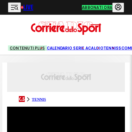
LIVE
Vai al contenuto principale
ABBONATI ORA
CONTENUTI PLUS
CALENDARIO SERIE A
CALCIO
TENNIS
SCOM
TENNIS