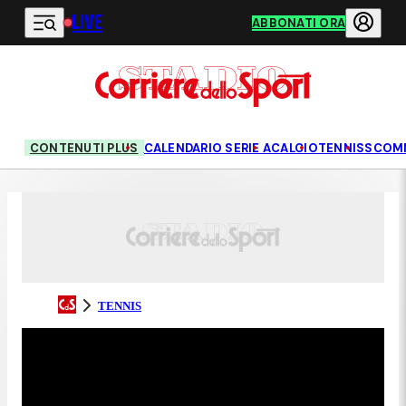
LIVE
Vai al contenuto principale
ABBONATI ORA
CONTENUTI PLUS
CALENDARIO SERIE A
CALCIO
TENNIS
SCOM
TENNIS