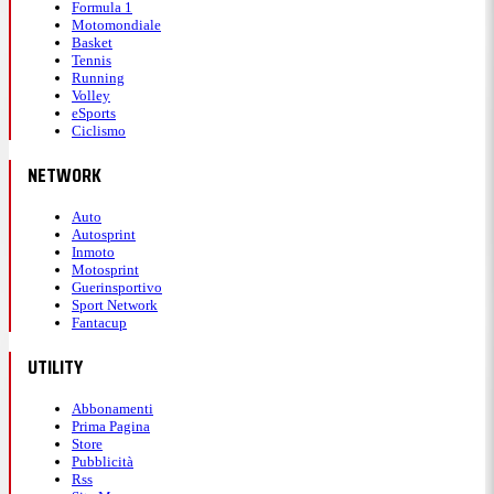
Formula 1
Motomondiale
Basket
Tennis
Running
Volley
eSports
Ciclismo
NETWORK
Auto
Autosprint
Inmoto
Motosprint
Guerinsportivo
Sport Network
Fantacup
UTILITY
Abbonamenti
Prima Pagina
Store
Pubblicità
Rss