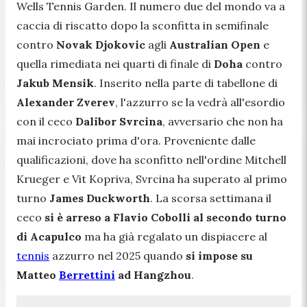
Wells Tennis Garden. Il numero due del mondo va a
caccia di riscatto dopo la sconfitta in semifinale
contro
Novak Djokovic
agli
Australian Open
e
quella rimediata nei quarti di finale di
Doha
contro
Jakub Mensik
. Inserito nella parte di tabellone di
Alexander Zverev
, l'azzurro se la vedrà all'esordio
con il ceco
Dalibor Svrcina
, avversario che non ha
mai incrociato prima d'ora. Proveniente dalle
qualificazioni, dove ha sconfitto nell'ordine Mitchell
Krueger e Vit Kopriva, Svrcina ha superato al primo
turno
James Duckworth
. La scorsa settimana il
ceco
si è arreso a Flavio Cobolli al secondo turno
di Acapulco
ma ha già regalato un dispiacere al
tennis
azzurro nel 2025 quando
si impose su
Matteo
Berrettini
ad Hangzhou
.