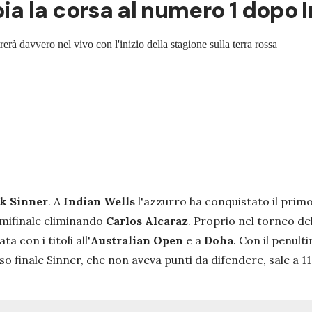
a la corsa al numero 1 dopo I
rerà davvero nel vivo con l'inizio della stagione sulla terra rossa
k Sinner
. A
Indian Wells
l'azzurro ha conquistato il primo
semifinale eliminando
Carlos Alcaraz
. Proprio nel torneo de
ta con i titoli all'
Australian Open
e a
Doha
. Con il penult
sso finale Sinner, che non aveva punti da difendere, sale a