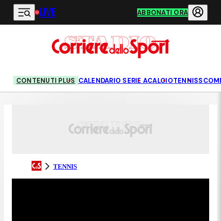
LIVE
Vai al contenuto principale
ABBONATI ORA
CONTENUTI PLUS
CALENDARIO SERIE A
CALCIO
TENNIS
SCOM
TENNIS