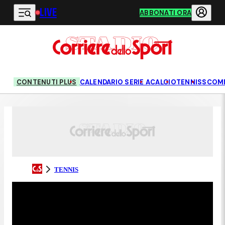
LIVE
Vai al contenuto principale
ABBONATI ORA
CONTENUTI PLUS
CALENDARIO SERIE A
CALCIO
TENNIS
SCOM
TENNIS