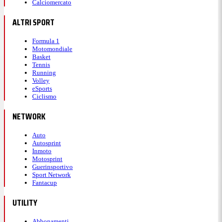
Calciomercato
ALTRI SPORT
Formula 1
Motomondiale
Basket
Tennis
Running
Volley
eSports
Ciclismo
NETWORK
Auto
Autosprint
Inmoto
Motosprint
Guerinsportivo
Sport Network
Fantacup
UTILITY
Abbonamenti