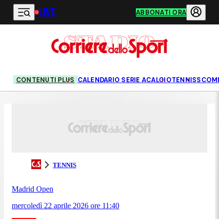
LIVE
Vai al contenuto principale
ABBONATI ORA
CONTENUTI PLUS
CALENDARIO SERIE A
CALCIO
TENNIS
SCOM
TENNIS
Madrid Open
mercoledì 22 aprile 2026
ore
11:40