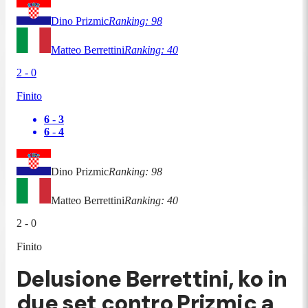
Dino Prizmic
Ranking:
98
Matteo Berrettini
Ranking:
40
2
-
0
Finito
6
-
3
6
-
4
Dino Prizmic
Ranking:
98
Matteo Berrettini
Ranking:
40
2
-
0
Finito
Delusione Berrettini, ko in
due set contro Prizmic a