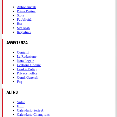
2-2, annullando la prima palla break della partita. Ai
Abbonamenti
Prima Pagina
vantaggi riesce a tenere il servizio e a rimanere in
Store
Pubblicità
partita.
Rss
Site Map
Registrati
13:52
ASSISTENZA
Prizmic-Berrettini 2-1
Contatti
La Redazione
Nota Legale
Gestione Cookie
Primo turno al servizio per Prizmic che parte molto
Cookie Policy
Privacy Policy
bene chiudendo velocemente il game. Idem per
Cond. Generali
Faq
Berrettini nel secondo gioco, poi il croato va sul 2-1
tenendo ancora il servizio.
ALTRO
Video
Foto
13:31
Calendario Serie A
Calendario Champions