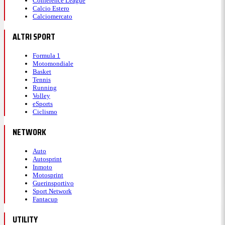
Conference League
Calcio Estero
Calciomercato
14:03
ALTRI SPORT
Prizmic soffre ma non sbaglia
Formula 1
Motomondiale
Basket
Tennis
Anche Prizmic soffre la pressione di Berrettini in
Running
Volley
questo game, ma riesce comunque a tenere il turno
eSports
in battuta con una prima vincente.
Ciclismo
NETWORK
13:58
Auto
Autosprint
Inmoto
Berrettini annulla la prima palla
Motosprint
Guerinsportivo
break del match
Sport Network
Fantacup
UTILITY
A fatica Berrettini chiude con uno smash il gioco del