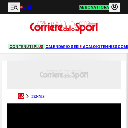
LIVE
Vai al contenuto principale
ABBONATI ORA
CONTENUTI PLUS
CALENDARIO SERIE A
CALCIO
TENNIS
SCOM
TENNIS