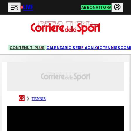
LIVE
Vai al contenuto principale
ABBONATI ORA
CONTENUTI PLUS
CALENDARIO SERIE A
CALCIO
TENNIS
SCOM
TENNIS