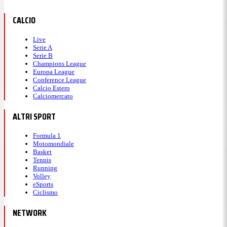
CALCIO
Live
Serie A
Serie B
Champions League
Europa League
Conference League
Calcio Estero
Calciomercato
ALTRI SPORT
Formula 1
Motomondiale
Basket
Tennis
Running
Volley
eSports
Ciclismo
NETWORK