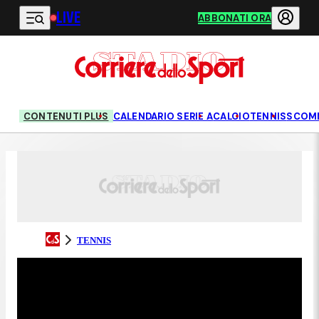
LIVE
Vai al contenuto principale
ABBONATI ORA
CONTENUTI PLUS
CALENDARIO SERIE A
CALCIO
TENNIS
SCOM
TENNIS