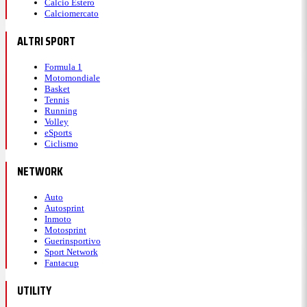
Calcio Estero
Calciomercato
ALTRI SPORT
Formula 1
Motomondiale
Basket
Tennis
Running
Volley
eSports
Ciclismo
NETWORK
Auto
Autosprint
Inmoto
Motosprint
Guerinsportivo
Sport Network
Fantacup
UTILITY