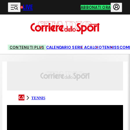
LIVE
Vai al contenuto principale
ABBONATI ORA
CONTENUTI PLUS
CALENDARIO SERIE A
CALCIO
TENNIS
SCOM
TENNIS